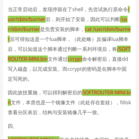
当正常启动后，发现停留在了shell，先尝试执行原命令
/
usr/sbin/burner
后，则开始了安装，因此可以判断
/us
r/sbin/burner
是负责安装的脚本，
cat /usr/sbin/burne
r
后可得知这是一个lua脚本，（此处略）反编译lua脚本
后，可以知道这个脚本通过判断一系列环境后，将
/SOFT
ROUTER-MINI.bin
文件通过
ccrypt
命令解密后，直接dd
写入磁盘，以完成安装。而ccrypt的密码是在脚本中固
定写死的。
因此故技重施，可以得到解密后的
SOFTROUTER-MINI.bi
n
文件，本质也是一个镜像文件（此处存在套娃），fdisk
查看分区表后，结构与安装镜像几乎一致。
四、