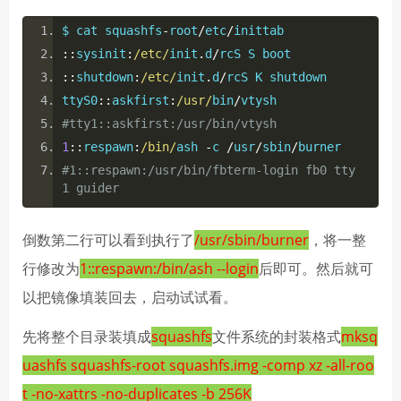
$ cat squashfs
-
root
/
etc
/
inittab
::
sysinit
:
/etc/
init
.
d
/
rcS S boot
::
shutdown
:
/etc/
init
.
d
/
rcS K shutdown
ttyS0
::
askfirst
:
/usr/
bin
/
vtysh
#tty1::askfirst:/usr/bin/vtysh
1
::
respawn
:
/bin/
ash 
-
c 
/
usr
/
sbin
/
burner
#1::respawn:/usr/bin/fbterm-login fb0 tty
1 guider
倒数第二行可以看到执行了
/usr/sbin/burner
，将一整
行修改为
1::respawn:/bin/ash --login
后即可。然后就可
以把镜像填装回去，启动试试看。
先将整个目录装填成
squashfs
文件系统的封装格式
mksq
uashfs squashfs-root squashfs.img -comp xz -all-roo
t -no-xattrs -no-duplicates -b 256K