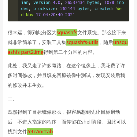
ian
,
 version 
4.0
,
26537434
 bytes
,
1078
 ino
des
,
 blocksize
:
262144
 bytes
,
 created
:
We
d
Nov
17
04
:
20
:
40
2021
很幸运，得到此分区为
squashfs
文件系统。那么接下来
就非常简单了，安装工具集
squashfs-utils
，随后
unsqu
ashfs part2.img
得到第二个分区的内容。
此处，我又走了许多弯路，在这个镜像上，我花费了许
多时间修改，并且填充回原镜像中测试，发现安装后我
的修改并未生效。
二、
既然得到了目标镜像那么，很容易想到先让目标启动
后，不进入指定的程序，而停留在shell阶段。因此可以
找到文件
/etc/inittab