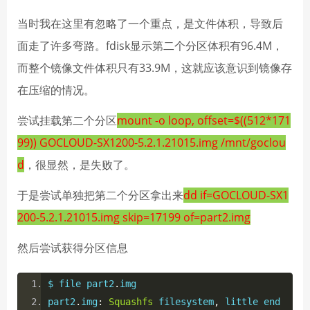
当时我在这里有忽略了一个重点，是文件体积，导致后
面走了许多弯路。fdisk显示第二个分区体积有96.4M，
而整个镜像文件体积只有33.9M，这就应该意识到镜像存
在压缩的情况。
尝试挂载第二个分区
mount -o loop, offset=$((512*171
99)) GOCLOUD-SX1200-5.2.1.21015.img /mnt/goclou
d
，很显然，是失败了。
于是尝试单独把第二个分区拿出来
dd if=GOCLOUD-SX1
200-5.2.1.21015.img skip=17199 of=part2.img
然后尝试获得分区信息
$ file part2
.
img
part2
.
img
:
Squashfs
 filesystem
,
 little end