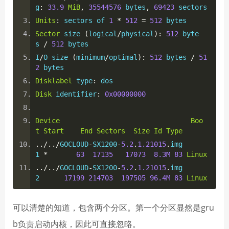
g
:
33.9
MiB
,
35544576
 bytes
,
69423
 sectors
Units
:
 sectors of 
1
*
512
=
512
 bytes
Sector
 size 
(
logical
/
physical
):
512
 byte
s 
/
512
 bytes
I
/
O size 
(
minimum
/
optimal
):
512
 bytes 
/
51
2
 bytes
Disklabel
 type
:
 dos
Disk
 identifier
:
0x00000000
Device
Boo
t
Start
End
Sectors
Size
Id
Type
../../
GOCLOUD
-
SX1200
-
5.2
.
1.21015
.
img
1 
*
63
17135
17073
8.3M
83
Linux
../../
GOCLOUD
-
SX1200
-
5.2
.
1.21015
.
img
2      
17199
214703
197505
96.4M
83
Linux
可以清楚的知道，包含两个分区。第一个分区显然是gru
b负责启动内核，因此可直接忽略。