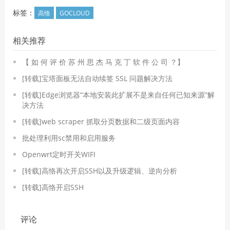
标签：
高恪
GOCLOUD
相关推荐
【 如 何 评 价 苏 州 思 杰 马 克 丁 软 件 公 司 ？】
[转载]宝塔面板无法自动续签 SSL 问题解决方法
[转载]Edge浏览器“本地安装此扩展不是来自任何已知来源”解
决方法
[转载]web scraper 抓取分页数据和二级页面内容
批处理利用sc禁用和启用服务
Openwrt定时开关WIFI
[转载]高恪再次开启SSH以及升级逻辑、逆向分析
[转载]高恪开启SSH
评论