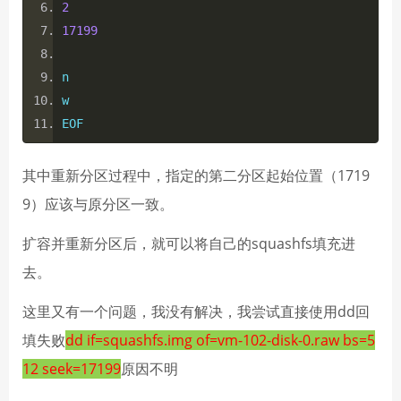
2
17199
n
w
EOF
其中重新分区过程中，指定的第二分区起始位置（1719
9）应该与原分区一致。
扩容并重新分区后，就可以将自己的squashfs填充进
去。
这里又有一个问题，我没有解决，我尝试直接使用dd回
填失败
dd if=squashfs.img of=vm-102-disk-0.raw bs=5
12 seek=17199
原因不明