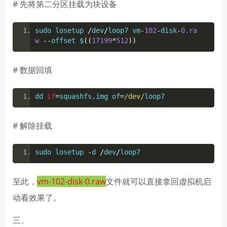
# 先将第二分区挂载为块设备
sudo losetup 
/
dev
/
loop7 vm
-
102
-
disk
-
0.ra
w
--
offset $
((
17199
*
512
))
# 数据回填
dd 
if
=
squashfs
.
img of
=
/dev/
loop7
# 解除挂载
sudo losetup 
-
d 
/
dev
/
loop7
至此，
vm-102-disk-0.raw
文件就可以直接拿回虚拟机启
动看效果了。
三、