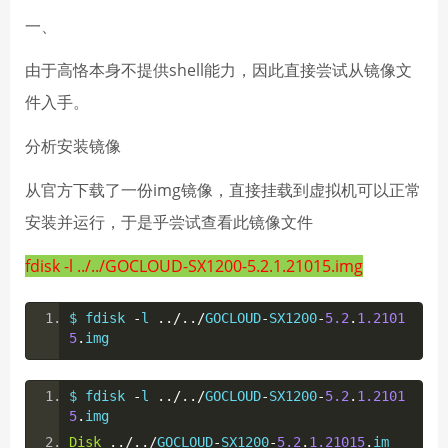
一、
由于高恪本身不提供shell能力，因此直接尝试从镜像文
件入手。
分析安装镜像
从官方下载了一份img镜像，直接挂载到虚拟机可以正常
安装并运行，于是乎尝试查看此镜像文件
fdisk -l ../../GOCLOUD-SX1200-5.2.1.21015.img
$ fdisk 
-
l 
../../
GOCLOUD
-
SX1200
-
5.2
.
1.2101
5
.
img
$ fdisk 
-
l 
../../
GOCLOUD
-
SX1200
-
5.2
.
1.2101
5
.
img
Disk
../../
GOCLOUD
-
SX1200
-
5.2
.
1.21015
.
im