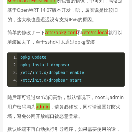
SOFTROUTER-MINI.bin
所包含的镜像，中可知，高恪是
基于OpenWRT 14.07版本开发，唔，属实说是比较旧
的，这大概也是迟迟没有支持IPv6的原因。
简单的修改了一下
/etc/opkg.conf
和
/etc/rc.local
就可以
填装回去了，至于sshd可以通过opkg安装
opkg update
opkg install dropbear
/
etc
/
init
.
d
/
dropbear enable
/
etc
/
init
.
d
/
dropbear start
随后即可通过ssh访问高恪，默认情况下，root与admin
用户密码均为
admin
，请务必修改，同时请设置好防火
墙，避免公网开放端口被恶意登录。
默认终端不再自动执行引导程序，如果需要使用的话，